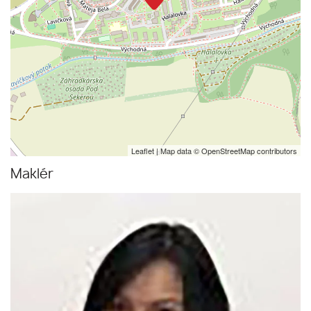
Leaflet
| Map data ©
OpenStreetMap
contributors
Maklér