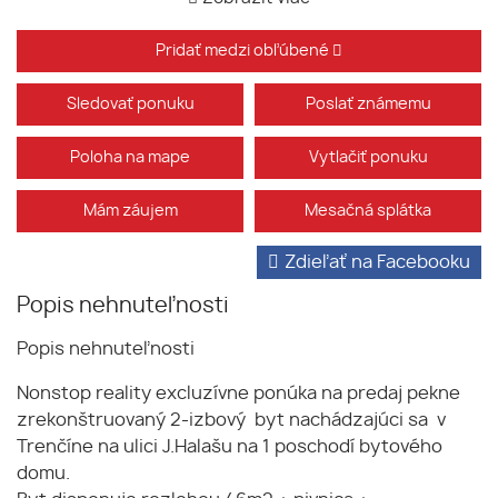
Pridať medzi obľúbené
Sledovať ponuku
Poslať známemu
Poloha na mape
Vytlačiť ponuku
Mám záujem
Mesačná splátka
Zdieľať na Facebooku
Popis nehnuteľnosti
Popis nehnuteľnosti
Nonstop reality excluzívne ponúka na predaj pekne
zrekonštruovaný 2-izbový byt nachádzajúci sa v
Trenčíne na ulici J.Halašu na 1 poschodí bytového
domu.