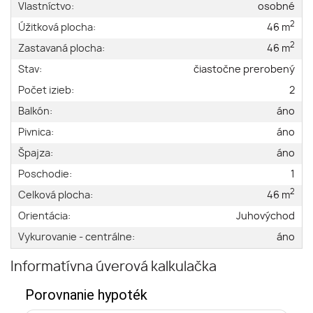
Vlastníctvo:
osobné
2
Úžitková plocha:
46 m
2
Zastavaná plocha:
46 m
Stav:
čiastočne prerobený
Počet izieb:
2
Balkón:
áno
Pivnica:
áno
Špajza:
áno
Poschodie:
1
2
Celková plocha:
46 m
Orientácia:
Juhovýchod
Vykurovanie - centrálne:
áno
Informatívna úverová kalkulačka