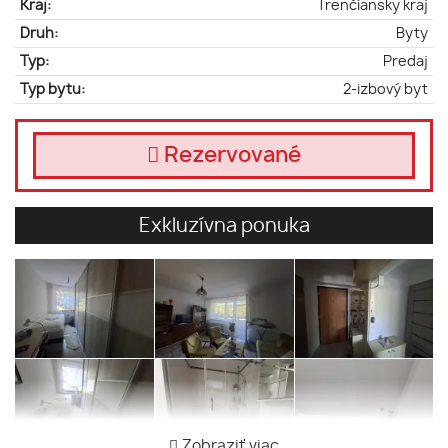
Kraj:
Trenčiansky kraj
Druh:
Byty
Typ:
Predaj
Typ bytu:
2-izbový byt
Rezervované
Exkluzívna ponuka
Zobraziť viac