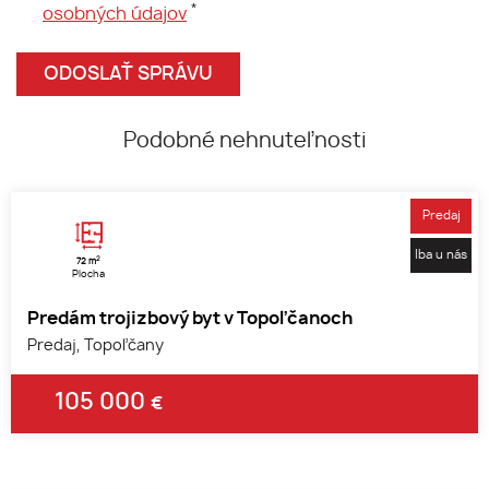
*
osobných údajov
Podobné nehnuteľnosti
Predaj
Iba u nás
2
72 m
Plocha
Predám trojizbový byt v Topoľčanoch
Predaj, Topoľčany
105 000
€
1
2
3