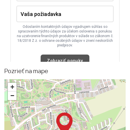
Pozrieť na mape
+
−