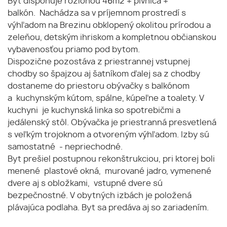
Byt disponuje rozlohou 46m2 + pivnica +
balkón. Nachádza sa v príjemnom prostredí s
výhľadom na Brezinu obklopený okolitou prírodou a
zeleňou, detským ihriskom a kompletnou občianskou
vybavenosťou priamo pod bytom.
Dispozične pozostáva z priestrannej vstupnej
chodby so špajzou aj šatníkom ďalej sa z chodby
dostaneme do priestoru obývačky s balkónom
a kuchynským kútom, spálne, kúpeľne a toalety. V
kuchyni je kuchynská linka so spotrebičmi a
jedálenský stôl. Obývačka je priestranná presvetlená
s veľkým trojoknom a otvoreným výhľadom. Izby sú
samostatné - nepriechodné.
Byt prešiel postupnou rekonštrukciou, pri ktorej boli
menené plastové okná, murované jadro, vymenené
dvere aj s obložkami, vstupné dvere sú
bezpečnostné. V obytných izbách je položená
plávajúca podlaha. Byt sa predáva aj so zariadením.