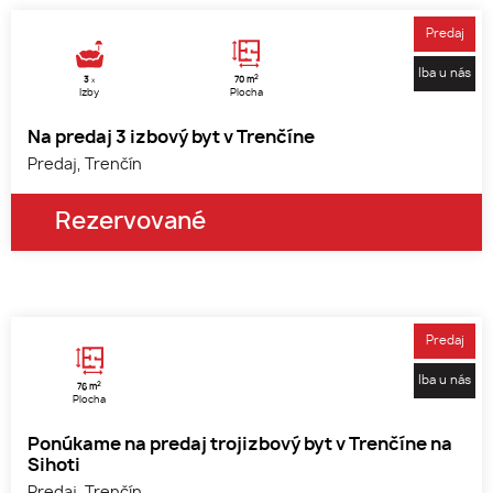
Predaj
Iba u nás
2
3
70 m
x
Izby
Plocha
Na predaj 3 izbový byt v Trenčíne
Predaj, Trenčín
Rezervované
1
2
3
Predaj
Iba u nás
2
76 m
Plocha
Ponúkame na predaj trojizbový byt v Trenčíne na
Sihoti
Predaj, Trenčín