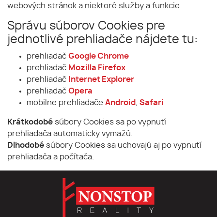
webových stránok a niektoré služby a funkcie.
Správu súborov Cookies pre
jednotlivé prehliadače nájdete tu:
prehliadač
Google Chrome
prehliadač
Mozilla Firefox
prehliadač
Internet Explorer
prehliadač
Opera
mobilne prehliadače
Android
,
Safari
Krátkodobé
súbory Cookies sa po vypnutí
prehliadača automaticky vymažú.
Dlhodobé
súbory Cookies sa uchovajú aj po vypnutí
prehliadača a počítača.