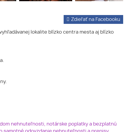
Zdieľať na Facebooku
vyhľadávanej lokalite blízko centra mesta aj blízko
a.
ny.
odom nehnuteľnosti, notárske poplatky a bezplatnú
po samotné odovzdanie nehnuteľnosti a prepisy