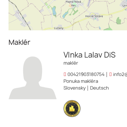
Maklér
Vlnka Lalav DiS
maklér
00421903180754
info2@
Ponuka makléra
Slovensky
Deutsch