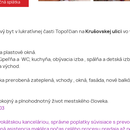
ná splátka
vý byt v lukratívnej časti Topoľčian na
Krušovskej ulici
vo 
a plastové okná.
úpeľňa a WC, kuchyňa, obývacia izba , spálňa a detská izb
a východ.
ka prerobená zateplená, vchody , okná, fasáda, nové balkó
pokojný a plnohodnotný život mestského človeka.
103
kátskou kanceláriou, správne poplatky súvisiace s prev
ná asistencia makléra počas celého procesu predaja až 