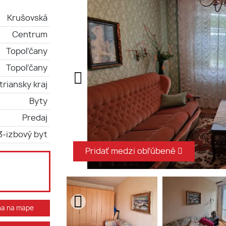
Krušovská
Centrum
Topoľčany
Topoľčany
triansky kraj
Byty
Predaj
3-izbový byt
Pridať medzi obľúbené
ha na mape