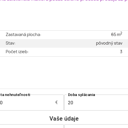
2
e
Zastavaná plocha:
65 m
é
Stav:
pôvodný stav
2
Počet izieb:
3