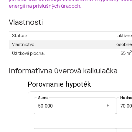
energií na príslušných úradoch.
Vlastnosti
Status:
aktívn
Vlastníctvo:
osobn
Úžitková plocha:
65 m
Informatívna úverová kalkulačka