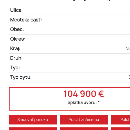
Ulica:
Mestská časť:
Obec:
Okres:
Kraj:
Ni
Druh:
Typ:
Typ bytu:
104 900 €
Splátka úveru:
*
Sledovať ponuku
Poslať známemu
Polo