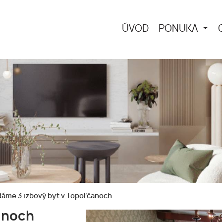
ÚVOD
PONUKA
áme 3 izbový byt v Topoľčanoch
anoch