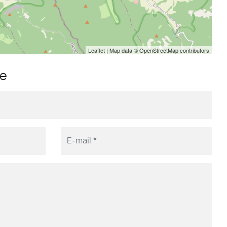
Leaflet
| Map data ©
OpenStreetMap
contributors
me