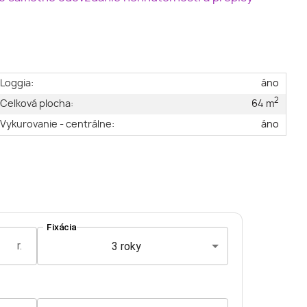
Loggia:
áno
2
Celková plocha:
64 m
Vykurovanie - centrálne:
áno