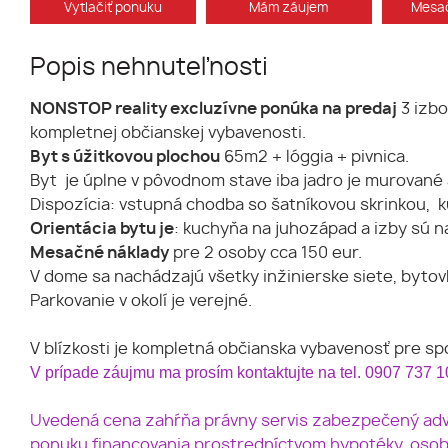
Vytlačiť ponuku
Mám záujem
Mesač
Popis nehnuteľnosti
NONSTOP reality excluzívne ponúka na predaj
3 izbo
kompletnej občianskej vybavenosti.
Byt s úžitkovou plochou
65m2 + lóggia + pivnica.
Byt je úplne v pôvodnom stave iba jadro je murované 
Dispozícia: vstupná chodba so šatníkovou skrinkou, k
Orientácia bytu je
: kuchyňa na juhozápad a izby sú n
Mesačné náklady
pre 2 osoby cca 150 eur.
V dome sa nachádzajú všetky inžinierske siete, bytov
Parkovanie v okolí je verejné.
V blízkosti je kompletná občianska vybavenosť pre s
V prípade záujmu ma prosím kontaktujte na tel. 0907 737 
Uvedená cena zahŕňa právny servis zabezpečený advo
ponuku financovania prostredníctvom hypotéky, osob