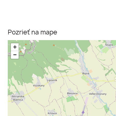
Pozrieť na mape
+
−