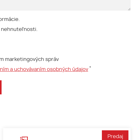
ormácie.
 nehnuteľnosti.
ím marketingových správ
*
aním a uchovávaním osobných údajov
Predaj